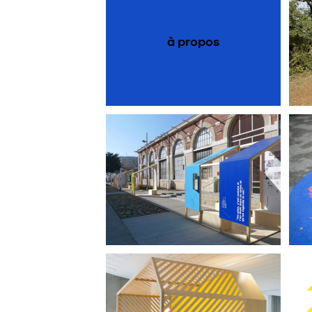
à propos
le design pour concevoir
une école
bureaux Lyon Métropôle