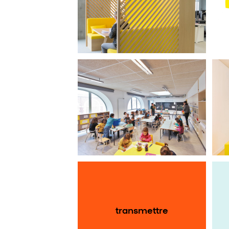
Habitat
école Paule et Joseph
Thiollier : mobilier
recyclage
transmettre