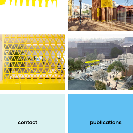
Thiollier : signalétique
Sciences PO Lyon
participative
bureaux Kaufman &
le grand parasol
Broad Lyon
contact
publications