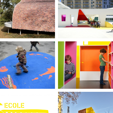
Pecten Maximus
archisculptures
il y a une forêt cour de
plonger dans les livre
récré
école Paule et Joseph
La Public Factory –