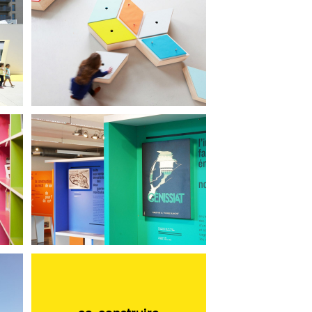
école Paule et Joseph
Thiollier : mobilier
création
de la construction au
s
récit…
co-construire